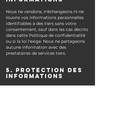
Nous ne vendons, n'échangeons ni ne
louons vos informations personnelles
identifiables à des tiers sans votre
consentement, sauf dans les cas décrits
dans cette Politique de confidentialité
ou si la loi l'exige.
Nous ne partageons
aucune information avec des
prestataires de services tiers.
5. Protection des
informations
Nous mettons en place des mesures de
sécurité appropriées pour protéger vos
informations personnelles contre tout
accès non autorisé, altération,
divulgation ou destruction.
6. VOS CHOIX